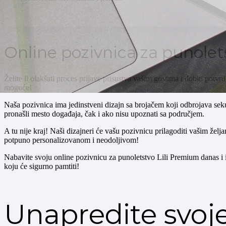
Online pozivnica za punolets
Želite li olakšati proces prijave prisustva vašim gostima i dobiti potv
moguće!
Naša pozivnica ima jedinstveni dizajn sa brojačem koji odbrojava sek
pronašli mesto događaja, čak i ako nisu upoznati sa područjem.
A tu nije kraj! Naši dizajneri će vašu pozivnicu prilagoditi vašim želja
potpuno personalizovanom i neodoljivom!
Nabavite svoju online pozivnicu za punoletstvo Lili Premium danas i
koju će sigurno pamtiti!
Unapredite svoj