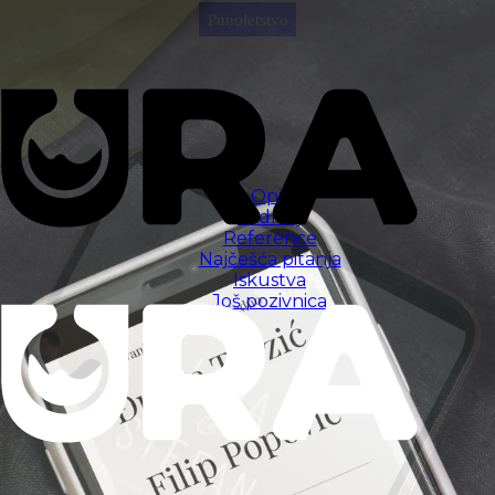
Punoletstvo
Opis
Sadržaj
Reference
Najčešća pitanja
Iskustva
Još pozivnica