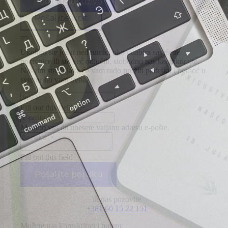
Pogledajte uživo
Pošaljite upit
Ukoliko ste još u nedoumici oko odabira savršene
pozivnice ili ste već odlučili, slobodno nas kontaktirajte.
Naš tim stručnjaka će vam rado pružiti podršku i pomoć u
svemu što vam treba.
Fill out this field
Molimo vas da unesete valjanu adresu e-pošte.
Fill out this field
Pošaljite poruku
ili nas pozovite
+381 60 15 22 151
Možete nas kontaktirati i putem: