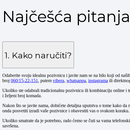
Najčešća pitanj
1. Kako naručiti?
Odaberite svoju idealnu pozivnicu i javite nam se na bilo koji od naš
broj
060/15-22-151
, putem
vibera
,
whatsappa
,
instagrama
ili direktn
Ukoliko ste odabrali tradicionalnu pozivnicu ili kombinaciju online i 
i željeni broj komada.
Nakon što se javite nama, dobićete detaljna uputstva o tome kako da 
onda posvetiti izradi vaše pozivnice i obavestiti vas o svakom koraku.
Ukoliko smatrate da je potrebno, rado ćemo se čuti sa vama telefonski
savršena.