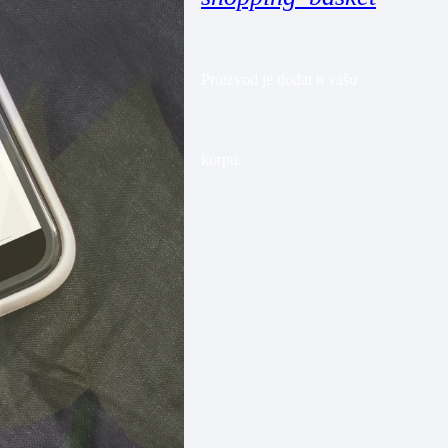
Proizvod
je dodat u vašu
korpu.