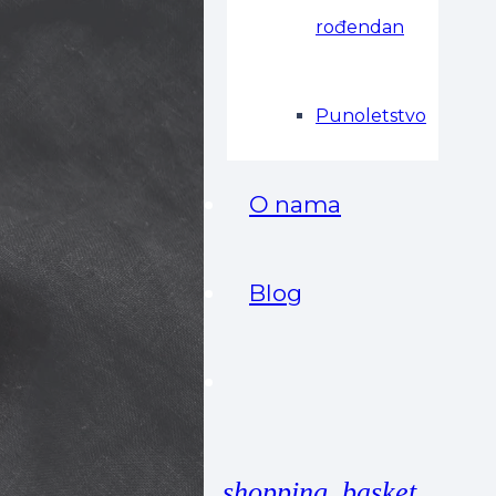
rođendan
Punoletstvo
O nama
Blog
shopping_basket