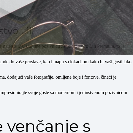
tvo Lili
rde na email? Uz online pozivnicu za punoletstvo Lili Premium, to je
unde do vaše proslave, kao i mapu sa lokacijom kako bi vaši gosti lako
ma, dodajući vaše fotografije, omiljene boje i fontove, čineći je
 impresionirajte svoje goste sa modernom i jedinstvenom pozivnicom
e venčanje s