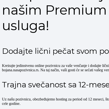
našim Premium
usluga!
Dodajte lični pečat svom po
Kreirajte jedinstvenu online pozivnicu za vaše venčanje i dodajte li
bojana.nasapozivnica.rs. Na taj način, vaši gosti će se sećati vašeg ve
Trajna svečanost sa 12-me
Uz našu pozivnicu, obezbeđujemo hosting za period od 12 meseci, što 
cele godine.