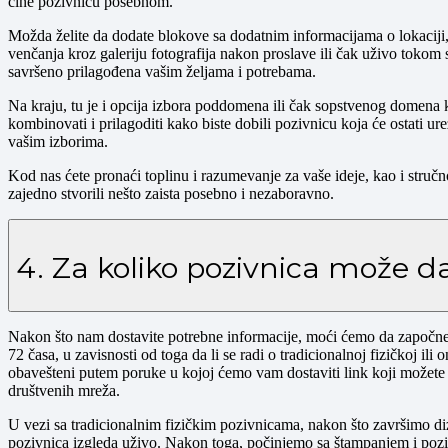
čine pozivnicu posebnom.
Možda želite da dodate blokove sa dodatnim informacijama o lokaciji, 
venčanja kroz galeriju fotografija nakon proslave ili čak uživo tokom
savršeno prilagođena vašim željama i potrebama.
Na kraju, tu je i opcija izbora poddomena ili čak sopstvenog domena 
kombinovati i prilagoditi kako biste dobili pozivnicu koja će ostati ure
vašim izborima.
Kod nas ćete pronaći toplinu i razumevanje za vaše ideje, kao i stručn
zajedno stvorili nešto zaista posebno i nezaboravno.
4. Za koliko pozivnica može 
Nakon što nam dostavite potrebne informacije, moći ćemo da započne
72 časa, u zavisnosti od toga da li se radi o tradicionalnoj fizičkoj il
obavešteni putem poruke u kojoj ćemo vam dostaviti link koji možete 
društvenih mreža.
U vezi sa tradicionalnim fizičkim pozivnicama, nakon što završimo di
pozivnica izgleda uživo. Nakon toga, počinjemo sa štampanjem i poziv