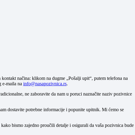
a
ih kontakt načina: klikom na dugme „Pošalji upit“, putem telefona na
og e-maila na
info@nasapozivnica.rs
.
tradicionalne, ne zaboravite da nam u poruci naznačite naziv pozivnice
nam dostavite potrebne informacije i popunite upitnik. Mi ćemo se
 kako bismo zajedno proučili detalje i osigurali da vaša pozivnica bude