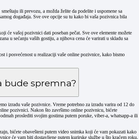
smeštaju ili prevozu, a možda želite da podelite i uspomene sa
 samog događaja. Sve ove opcije su tu kako bi vaša pozivnica bila
koji će vašoj pozivnici dati poseban pečat. Sve ove elemente možete
zana u sećanju vaših gostiju, a njihova cena će varirati u skladu sa
ost i posvećenost u realizaciji vaše online pozivnice, kako bismo
da bude spremna?
mo izradu vaše pozivnice. Vreme potrebno za izradu varira od 12 do
i online pozivnici. Nakon što završimo online pozivnicu, bićete
odmah proslediti svojim gostima putem poruke, viber-a, whatsapp-a ili
zajn, bićete obavešteni putem video snimka koji će vam pokazati kako
nice će vam biti dostavljene putem kurirske službe u što kraćem roku.