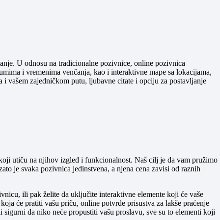
čanje. U odnosu na tradicionalne pozivnice, online pozivnica
tumima i vremenima venčanja, kao i interaktivne mape sa lokacijama,
 i vašem zajedničkom putu, ljubavne citate i opciju za postavljanje
oji utiču na njihov izgled i funkcionalnost. Naš cilj je da vam pružimo
 zato je svaka pozivnica jedinstvena, a njena cena zavisi od raznih
nicu, ili pak želite da uključite interaktivne elemente koji će vaše
oja će pratiti vašu priču, online potvrde prisustva za lakše praćenje
 sigurni da niko neće propustiti vašu proslavu, sve su to elementi koji