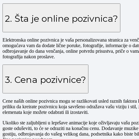
2. Šta je online pozivnica?
Elektronska online pozivnica je vaša personalizovana stranica za ven
omogućava vam da dodate lične poruke, fotografije, informacije o da
odbrojavanje do dana venčanja, online potvrdu prisustva, priče o vama
fotografija nakon proslave.
3. Cena pozivnice?
Cene naših online pozivnica mogu se razlikovati usled raznih faktora k
priliku da kreirate pozivnicu koja savršeno odražava vašu viziju i stil,
elemenata koje možete odabrati ili izostaviti.
Ukoliko ste zaljubljeni u lepršave animacije koje oživljavaju vašu poziv
goste oduševiti, to će se odraziti na konačnu cenu. Dodavanje muzike k
gostiju, odbrojavanja do vašeg velikog dana, podsetnika kako biste bili