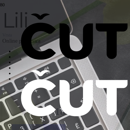
Lili
Vrsta
Online pozivnica
187
€