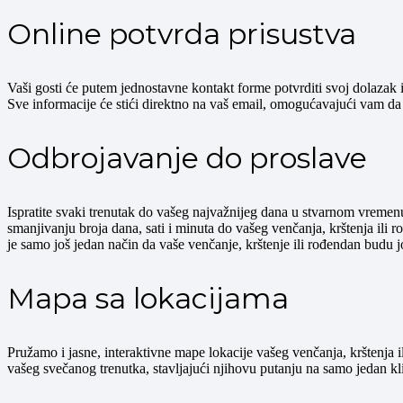
Online potvrda prisustva
Vaši gosti će putem jednostavne kontakt forme potvrditi svoj dolazak i
Sve informacije će stići direktno na vaš email, omogućavajući vam d
Odbrojavanje do proslave
Ispratite svaki trenutak do vašeg najvažnijeg dana u stvarnom vreme
smanjivanju broja dana, sati i minuta do vašeg venčanja, krštenja ili 
je samo još jedan način da vaše venčanje, krštenje ili rođendan budu j
Mapa sa lokacijama
Pružamo i jasne, interaktivne mape lokacije vašeg venčanja, krštenja
vašeg svečanog trenutka, stavljajući njihovu putanju na samo jedan kl