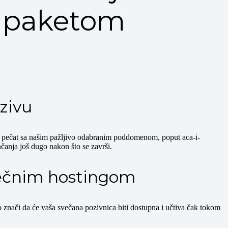
 paketom
zivu
čni pečat sa našim pažljivo odabranim poddomenom, poput aca-i-
nčanja još dugo nakon što se završi.
sečnim hostingom
znači da će vaša svečana pozivnica biti dostupna i učtiva čak tokom